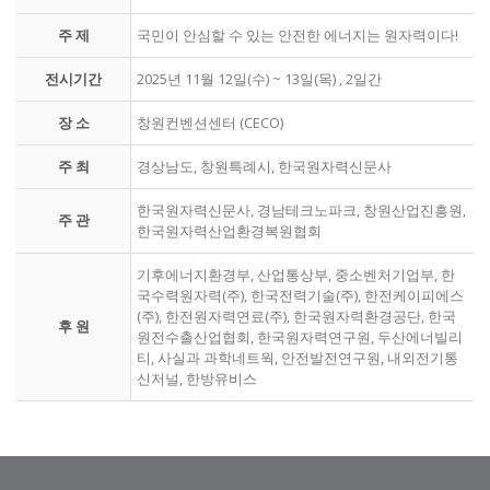
주 제
국민이 안심할 수 있는 안전한 에너지는 원자력이다!
전시기간
2025년 11월 12일(수) ~ 13일(목) , 2일간
장 소
창원컨벤션센터 (CECO)
주 최
경상남도, 창원특례시, 한국원자력신문사
한국원자력신문사, 경남테크노파크, 창원산업진흥원,
주 관
한국원자력산업환경복원협회
기후에너지환경부, 산업통상부, 중소벤처기업부, 한
국수력원자력(주), 한국전력기술(주), 한전케이피에스
(주), 한전원자력연료(주), 한국원자력환경공단, 한국
후 원
원전수출산업협회, 한국원자력연구원, 두산에너빌리
티, 사실과 과학네트웍, 안전발전연구원, 내외전기통
신저널, 한방유비스