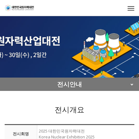
Togg
navi
전시안내
전시개요
2025 대한민국원자력대전
전시회명
Korea Nuclear Exhibition 2025