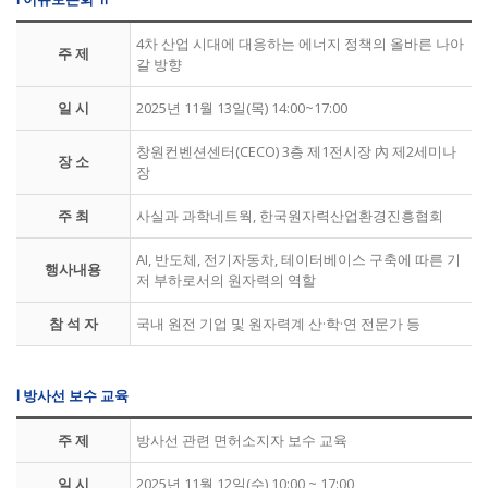
4차 산업 시대에 대응하는 에너지 정책의 올바른 나아
주 제
갈 방향
일 시
2025년 11월 13일(목) 14:00~17:00
창원컨벤션센터(CECO) 3층 제1전시장 內 제2세미나
장 소
장
주 최
사실과 과학네트웍, 한국원자력산업환경진흥협회
AI, 반도체, 전기자동차, 테이터베이스 구축에 따른 기
행사내용
저 부하로서의 원자력의 역할
참 석 자
국내 원전 기업 및 원자력계 산·학·연 전문가 등
l 방사선 보수 교육
주 제
방사선 관련 면허소지자 보수 교육
일 시
2025년 11월 12일(수) 10:00 ~ 17:00