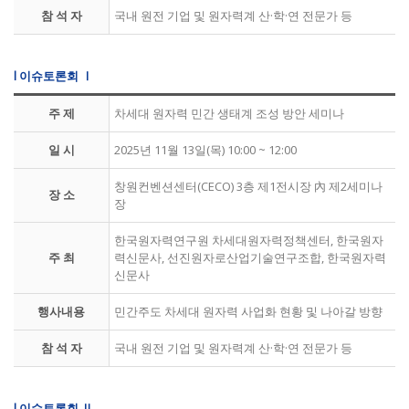
참 석 자
국내 원전 기업 및 원자력계 산·학·연 전문가 등
l 이슈토론회 Ⅰ
주 제
차세대 원자력 민간 생태계 조성 방안 세미나
일 시
2025년 11월 13일(목) 10:00 ~ 12:00
창원컨벤션센터(CECO) 3층 제1전시장 內 제2세미나
장 소
장
한국원자력연구원 차세대원자력정책센터, 한국원자
주 최
력신문사, 선진원자로산업기술연구조합, 한국원자력
신문사
행사내용
민간주도 차세대 원자력 사업화 현황 및 나아갈 방향
참 석 자
국내 원전 기업 및 원자력계 산·학·연 전문가 등
l 이슈토론회 Ⅱ