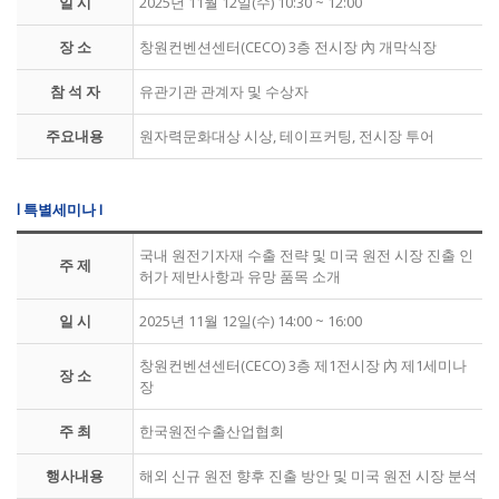
일 시
2025년 11월 12일(수) 10:30 ~ 12:00
장 소
창원컨벤션센터(CECO) 3층 전시장 內 개막식장
참 석 자
유관기관 관계자 및 수상자
주요내용
원자력문화대상 시상, 테이프커팅, 전시장 투어
l 특별세미나 I
국내 원전기자재 수출 전략 및 미국 원전 시장 진출 인
주 제
허가 제반사항과 유망 품목 소개
일 시
2025년 11월 12일(수) 14:00 ~ 16:00
창원컨벤션센터(CECO) 3층 제1전시장 內 제1세미나
장 소
장
주 최
한국원전수출산업협회
행사내용
해외 신규 원전 향후 진출 방안 및 미국 원전 시장 분석