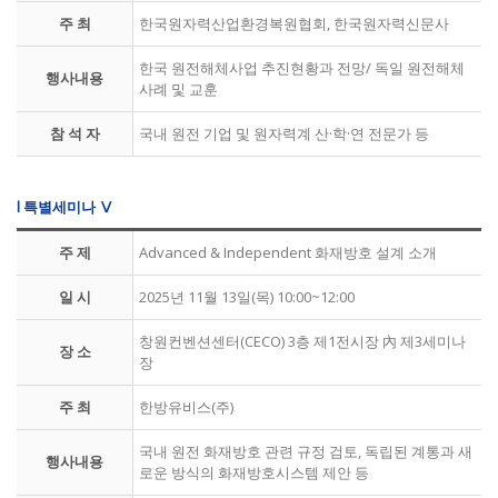
주 최
한국원자력산업환경복원협회, 한국원자력신문사
한국 원전해체사업 추진현황과 전망/ 독일 원전해체
행사내용
사례 및 교훈
참 석 자
국내 원전 기업 및 원자력계 산·학·연 전문가 등
l 특별세미나 Ⅴ
주 제
Advanced & Independent 화재방호 설계 소개
일 시
2025년 11월 13일(목) 10:00~12:00
창원컨벤션센터(CECO) 3층 제1전시장 內 제3세미나
장 소
장
주 최
한방유비스(주)
국내 원전 화재방호 관련 규정 검토, 독립된 계통과 새
행사내용
로운 방식의 화재방호시스템 제안 등